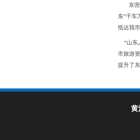
东营市
东”千
抵达我
“山东人
市旅游
提升了
黄