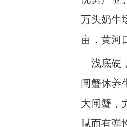
万头奶牛
亩，黄河口
浅底硬，
闸蟹休养
大闸蟹，
腻而有弹